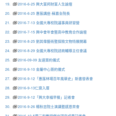
19.
2016-6-25 興大富邦財富人生論壇
20.
2016-6-25 惠蓀講座-蘇嘉全院長
21.
2016-7-13 全國大專校院議事員研習營
22.
2016-7-15 興中會年會暨高中教育合作論壇
23.
2016-8-25 劉其偉藝術暨探險文物特展開幕
24.
2016-8-29 全國大專校院諮商輔導主任會議
25.
2016-09-09 友達簽約儀式
26.
2016-9-10 金屬中心簽約儀式
27.
2016-9-12「惠蓀林場百年風華史」新書發表會
28.
2016-9-13仁齋入厝
29.
2016-9-12「興大幸福早餐」記者會
30.
2016-9-26 楊秋忠院士演講暨感恩茶會
31.
2016-10-5周三和教授傑出研究成果記者會