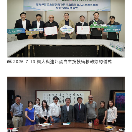
2026-7-13 興大與達邦蛋白生技技術移轉簽約儀式