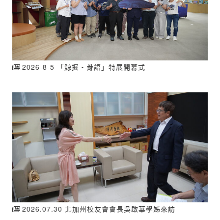
2026-8-5 「鯨掘・骨語」特展開幕式
2026.07.30 北加州校友會會長吳啟華學姊來訪