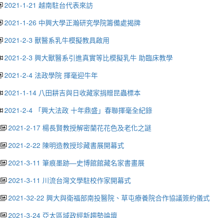
2021-1-21 越南駐台代表來訪
2021-1-26 中興大學正瀚研究學院籌備處揭牌
2021-2-3 獸醫系乳牛模擬教具啟用
2021-2-3 興大獸醫系引進真實等比模擬乳牛 助臨床教學
2021-2-4 法政學院 揮毫迎牛年
2021-1-14 八田耕吉與日收藏家捐贈昆蟲標本
2021-2-4 「興大法政 十年鼎盛」春聯揮毫全紀錄
2021-2-17 楊長賢教授解密蘭花花色及老化之謎
2021-2-22 陳明造教授珍藏書展開幕式
2021-3-11 筆痕墨跡—史博館館藏名家書畫展
2021-3-11 川流台灣文學駐校作家開幕式
2021-32-22 興大與衛福部南投醫院、草屯療養院合作協議簽約儀式
2021-3-24 亞太區域政經新趨勢論壇