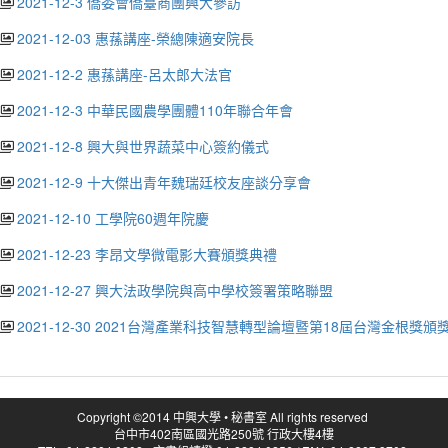
2021-12-3 僑委會僑臺商團興大參訪
2021-12-03 惠蓀講座-榮總陳適安院長
2021-12-2 惠蓀講座-呂太郎大法官
2021-12-3 中華民國農學團體110年聯合年會
2021-12-8 興大與世界蔬菜中心簽約儀式
2021-12-9 十大傑出青年魏瑞廷校友座談分享會
2021-12-10 工學院60週年院慶
2021-12-23 李昂文學微電影大賽頒獎典禮
2021-12-27 興大法政學院與高中學校簽署策略聯盟
2021-12-30 2021台灣產業科技智慧轉型論壇暨第18屆台灣金根獎頒
Copyright ©2014 中興大學 • 秘書室 All rights reserved
台中市402南區國光路250號 行政大樓4樓