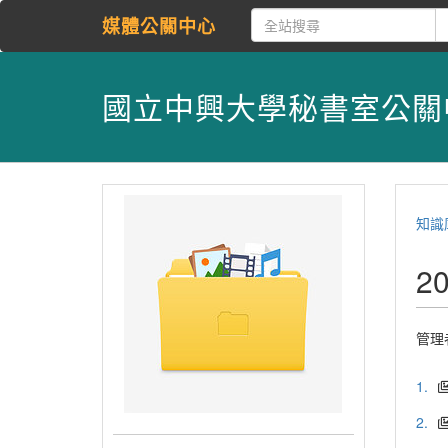
媒體公關中心
國立中興大學秘書室公關
知識
2
管理
1.
2.