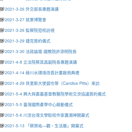
2021-3-26 外交部長專題演講
2021-3-27 就業博覽會
2021-3-26 監察院蒞校訪視
2021-3-29 捷克簽約儀式
2021-3-30 法政論壇-國教院許添明院長
2021-4-8 立法院蔡其昌副院長專題演講
2021-4-14 綠川水環境改善計畫啟用典禮
2021-4-29 貝里斯大使碧坎蒂（Candice Pitts）來訪
2021-5-4 興大與嘉義基督教醫院學術交流協議簽約儀式
2021-5-5 臺灣國際產學中心啟動儀式
2021-5-6 川流台灣文學駐校作家蕭湘神開幕式
2021-5-13 「蔡榮祐—觀・生活展」開幕式