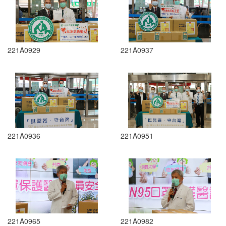
221A0929
221A0937
221A0936
221A0951
221A0965
221A0982