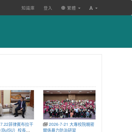
知識庫
登入
繁體
2026-7-21 大專校院親密
BulSU）校長來
關係暴力防治研習