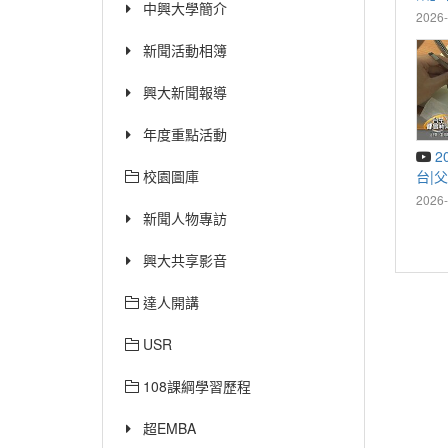
中興大學簡介
2026-
新聞活動相簿
興大新聞報導
年度重點活動
2026-7-17TBC台中生活
台|父
校園圖庫
研究
2026-
新聞人物專訪
興大共享影音
達人開講
USR
108課綱學習歷程
超EMBA