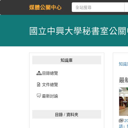
媒體公關中心
國立中興大學秘書室公關
知識庫
知識
目錄總覽
最
文件總覽
最新討論
目錄 / 資料夾
2026-8-5 「鯨掘・骨
語」