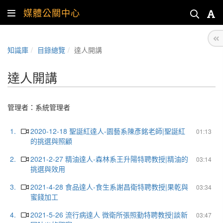
媒體公關中心
知識庫
目錄總覽
達人開講
達人開講
管理者：
系統管理者
1.
2020-12-18 聖誕紅達人-園藝系陳彥銘老師|聖誕紅
01:13
的挑選與照顧
2.
2021-2-27 精油達人-森林系王升陽特聘教授|精油的
03:14
挑選與效用
3.
2021-4-28 食品達人-食生系謝昌衛特聘教授|果乾與
03:34
蜜餞加工
4.
2021-5-26 流行病達人 微衛所張照勤特聘教授|談新
03:47