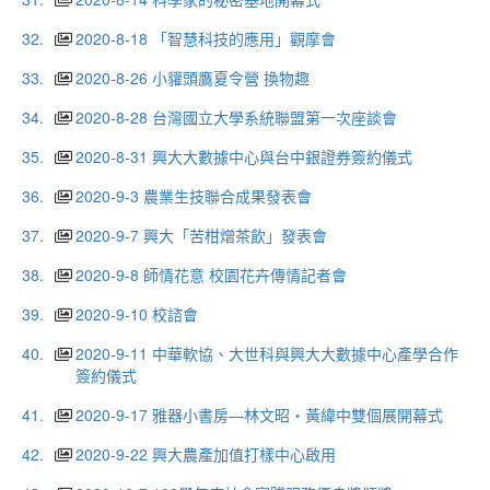
32.
2020-8-18 「智慧科技的應用」觀摩會
33.
2020-8-26 小貛頭鷹夏令營 換物趣
34.
2020-8-28 台灣國立大學系統聯盟第一次座談會
35.
2020-8-31 興大大數據中心與台中銀證券簽約儀式
36.
2020-9-3 農業生技聯合成果發表會
37.
2020-9-7 興大「苦柑熷茶飲」發表會
38.
2020-9-8 師情花意 校園花卉傳情記者會
39.
2020-9-10 校諮會
40.
2020-9-11 中華軟協、大世科與興大大數據中心產學合作
簽約儀式
41.
2020-9-17 雅器小書房―林文昭・黃緯中雙個展開幕式
42.
2020-9-22 興大農產加值打樣中心啟用