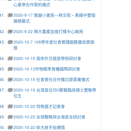
心產學合作簽約儀式
41.
2020-9-17 雅器小書房―林文昭・黃緯中雙個
展開幕式
42.
2020-9-22 興大農產加值打樣中心啟用
43.
2020-10-7 108學年度社會實踐服務優良獎頒
獎
44.
2020-10-15 兩岸外交競逐學術研討會
45.
2020-10-13作物精準育種國際研討會
46.
2020-10-19 社會責任合作備忘錄簽署儀式
47.
2020-10-19 台灣首位ISU獸醫臨床碩士雙聯學
位生
48.
2020-10-22 特殊選才記者會
49.
2020-10-23 全球戰略與台海安全研討會
50.
2020-10-22 綜大綠手指傳情