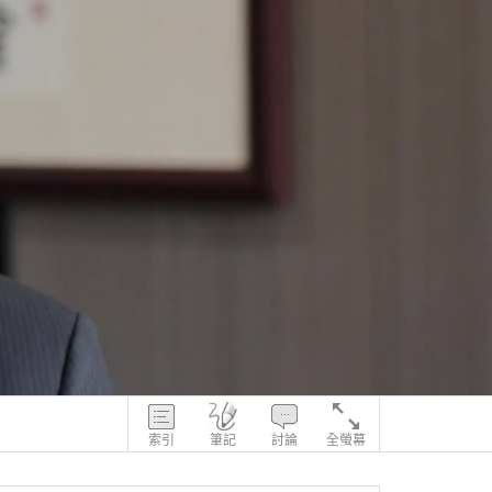
索引
筆記
討論
全螢幕