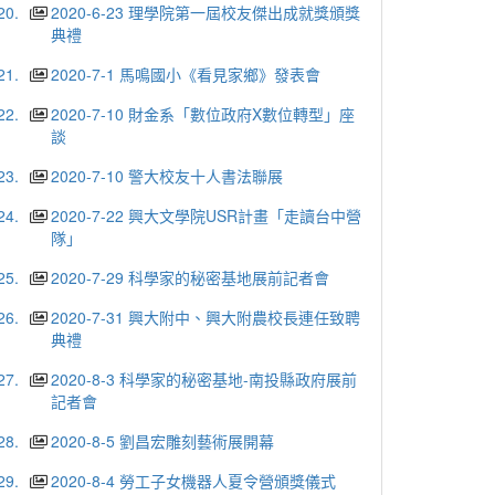
20.
2020-6-23 理學院第一屆校友傑出成就獎頒獎
典禮
21.
2020-7-1 馬鳴國小《看見家鄉》發表會
22.
2020-7-10 財金系「數位政府X數位轉型」座
談
23.
2020-7-10 警大校友十人書法聯展
24.
2020-7-22 興大文學院USR計畫「走讀台中營
隊」
25.
2020-7-29 科學家的秘密基地展前記者會
26.
2020-7-31 興大附中、興大附農校長連任致聘
典禮
27.
2020-8-3 科學家的秘密基地-南投縣政府展前
記者會
28.
2020-8-5 劉昌宏雕刻藝術展開幕
29.
2020-8-4 勞工子女機器人夏令營頒獎儀式