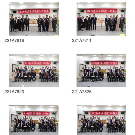
221A7816
221A7811
221A7823
221A7826