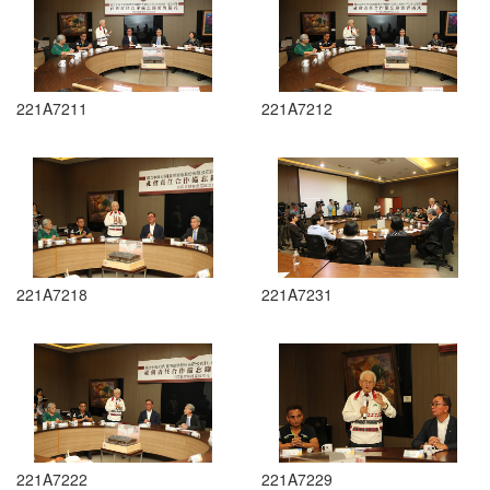
221A7211
221A7212
221A7218
221A7231
221A7222
221A7229