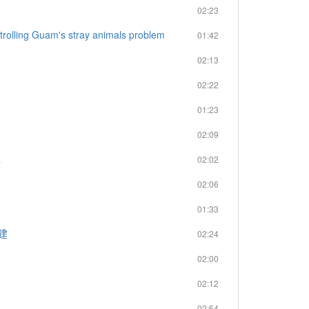
02:23
trolling Guam's stray animals problem
01:42
02:13
02:22
01:23
02:09
水
02:02
02:06
01:33
建
02:24
02:00
02:12
02:54