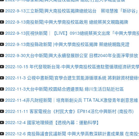
2022-9-13三立新聞|興大南投校區揭牌總統站台 蔡培慧推「新矽谷
2022-9-13南投新聞|中興大學南投校區啟用 總統蔡英文親臨揭牌
2022-9-13民視快新聞｜【LIVE】0913總統蔡英文出席「中興大
2022-9-13南投縣政新聞 |中興大學南投校區揭牌 蔡總統親臨見證
2022-9-30大台中新聞|興大永續發展辦公室 目標2040年全面淨零排放
2022-10-15 年代發現新台灣-中興大學南投校區進駐暨循環經濟研究
2022-11-3 公視中晝新聞|官學合建生質能源循環系統 將剩餘資材變
2022-11-3大台中新聞|校園結合週邊景點 綠川生活日貼近社區
2022-11-4非凡財經新聞｜培育新創尖兵 TTA TALK激發青年創意
2022-11-11 客家電視台《村民大會》EP814活化中興新村 (南投市)
2022-12-4 國家地理頻道【透視內幕：運動科學】
2022-12-6 南投縣議會民議新聞 中興大學高教深耕計畫成果展 在南