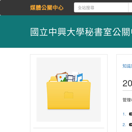
媒體公關中心
國立中興大學秘書室公關
知識
2
管理
1.
2.