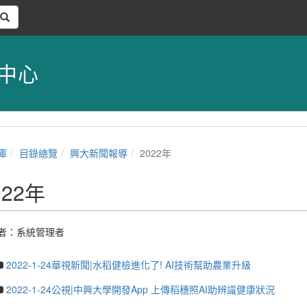
中心
庫
目錄總覽
興大新聞報導
2022年
022年
者：
系統管理者
2022-1-24華視新聞|水稻健檢進化了! AI技術幫助農業升級
2022-1-24公視|中興大學開發App 上傳稻穗照AI助辨識健康狀況