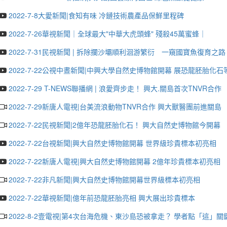
2022-7-8大愛新聞|食知有味 冷鏈技術農產品保鮮里程碑
2022-7-26華視新聞｜全球最大"中華大虎頭蜂" 殘殺45萬蜜蜂｜
2022-7-31民視新聞 | 拆除攔沙壩順利洄游繁衍 一窺國寶魚復育之路
2022-7-22公視中晝新聞|中興大學自然史博物館開幕 展恐龍胚胎化石
2022-7-29 T-NEWS聯播網 | 浪愛齊步走！ 興大.關島首次TNVR合作
2022-7-29新唐人電視|台美流浪動物TNVR合作 興大獸醫團前進關島
2022-7-22民視新聞|2億年恐龍胚胎化石！ 興大自然史博物館今開幕
2022-7-22台視新聞|興大自然史博物館開幕 世界級珍貴標本初亮相
2022-7-22新唐人電視|興大自然史博物館開幕 2億年珍貴標本初亮相
2022-7-22非凡新聞|興大自然史博物館開幕世界級標本初亮相
2022-7-22華視新聞|億年前恐龍胚胎亮相 興大展出珍貴標本
2022-8-2壹電視|第4次台海危機、東沙島恐被拿走？ 學者點「這」關