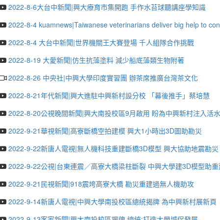
2022-8-6大台中新聞|興大療育市集開跑 手作水苔球聽講座學知識
2022-8-4 kuamnews|Taiwanese veterinarians deliver big help to con
2022-8-4 大台中新聞|世界機關王大賽登場 千人組隊合作挑戰
2022-8-19 大愛新聞|仿生抗藻塗料 減少船底藻類生物附著
2022-8-26 中央社|中興大學印度實習團 辦茶席推廣台灣茶文化
2022-8-21年代新聞|興大進駐中興新村設分校 「幕後推手」蔡培慧
2022-8-20公視晚間新聞|興大南投校區9月啟用 盼為中興新村注入活
2022-9-21華視新聞|高寮斷橋空拍建模 興大1小時出3D圖助勘災
2022-9-22新唐人電視|無人機科技重建斷橋3D模型 興大協助地震勘災
2022-9-22公視|台東連震／高寮大橋梁柱斷裂 中興大學建3D模型助重
2022-9-21民視新聞|918震垮高寮大橋 勘災重建過無人機助攻
2022-9-14新唐人電視|中興大學南投校區總統揭牌 為中興新村展新頁
2022-9-13客家新聞|興大南投校區揭牌 總統:打造大學城促發展