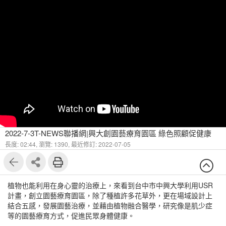
2022-7-3T-NEWS聯播網|興大創園藝療育園區 綠色照顧促健康
長度: 02:44,
瀏覽: 1390,
最近修訂: 2022-07-05
植物也能利用在身心靈的治療上，來看到台中市中興大學利用USR
計畫，創立園藝療育園區，除了種植許多花草外，更在場域設計上
結合五感，發展園藝治療，並藉由植物融合醫學，研究像是肌少症
等的園藝療育方式，促進民眾身體健康。