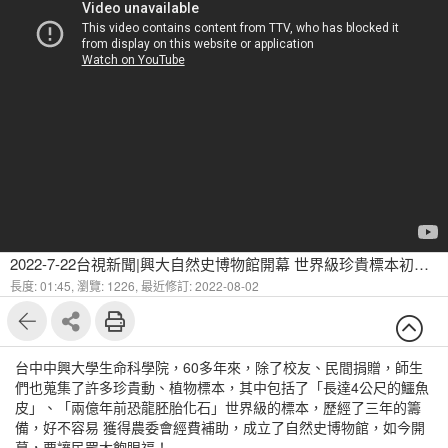
2022-7-22台視新聞|興大自然史博物館開幕 世界級珍貴標本初亮相
長度: 01:45,
瀏覽: 1226,
最近修訂: 2022-08-02
台中中興大學生命科學院，60多年來，除了校友、民間捐贈，師生
們也蒐集了許多珍貴動、植物標本，其中包括了「長達4公尺的鱷魚
皮」、「兩億年前恐龍胚胎化石」世界級的標本，歷經了三年的籌
備，好不容易 獲得農委會經費補助，成立了自然史博物館，如今開
幕，要讓民眾大飽眼福！