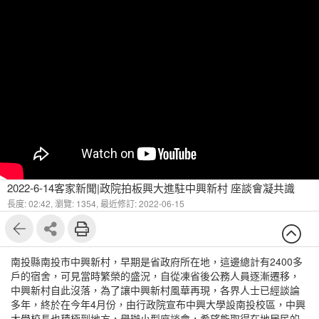
2022-6-14客家新聞|政院拍板興大進駐中興新村 座談會凝共識
長度: 02:42,
瀏覽: 1354,
最近修訂: 2022-06-15
南投縣南投市中興新村，早期是省政府所在地，這邊總計有2400多
戶的宿舍，可見當時繁榮的盛況，自從凍省後公務人員逐漸遷移，
中興新村自此沒落，為了讓中興新村風華再現，各界人士已經談論
多年，終於在今年4月份，由行政院宣布中興大學設南投校區，中興
大學校長也積極到地方，舉辦小型座談會，希望能取得在地居民的