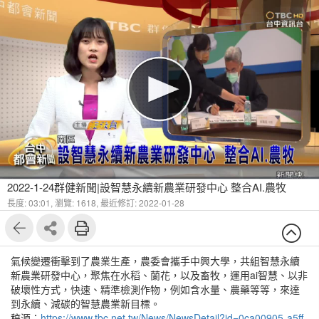
2022-1-24群健新聞|設智慧永續新農業研發中心 整合AI.農牧
長度: 03:01,
瀏覽: 1618,
最近修訂: 2022-01-28
氣候變遷衝擊到了農業生產，農委會攜手中興大學，共組智慧永續
新農業研發中心，聚焦在水稻、蘭花，以及畜牧，運用ai智慧、以非
破壞性方式，快速、精準檢測作物，例如含水量、農藥等等，來達
到永續、減碳的智慧農業新目標。
稿源：
https://www.tbc.net.tw/News/NewsDetail?id=0ca00905-a5ff-