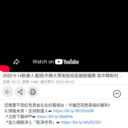
2022-9-14新唐人電視|中興大學南投校區總統揭牌 為中興新村展新頁
長度: 02:12,
瀏覽: 1460,
最近修訂: 2022-09-23
您需要不受紅色資金左右的電視台，守護您洞悉真相的權利‼️
💪捍衛未來，支持新唐人➡️
https://bit.ly/3KQHzbW
📍立即下載APP➡️
https://bit.ly/3tlw5Hs
📍加入網路淨土「乾淨世界」➡️
https://bit.ly/3AySOSH