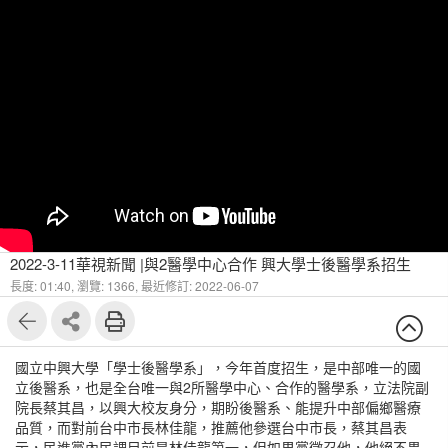
2022-3-11華視新聞 |與2醫學中心合作 興大學士後醫學系招生
長度: 01:40,
瀏覽: 1366,
最近修訂: 2022-06-07
國立中興大學「學士後醫學系」，今年首度招生，是中部唯一的國
立後醫系，也是全台唯一與2所醫學中心、合作的醫學系，立法院副
院長蔡其昌，以興大校友身分，期盼後醫系、能提升中部偏鄉醫療
品質，而對前台中市長林佳龍，推薦他參選台中市長，蔡其昌表
示，民進黨內民調目前是林佳龍第一，但如果黨徵召他，他絕不畏