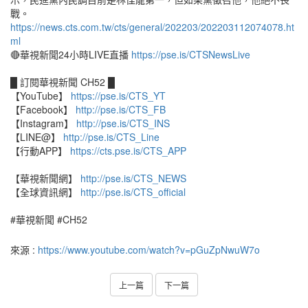
戰。
https://news.cts.com.tw/cts/general/202203/202203112074078.ht
ml
🔴華視新聞24小時LIVE直播
https://pse.is/CTSNewsLive
█ 訂閱華視新聞 CH52 █
【YouTube】
https://pse.is/CTS_YT
【Facebook】
http://pse.is/CTS_FB
【Instagram】
http://pse.is/CTS_INS
【LINE@】
http://pse.is/CTS_Line
【行動APP】
https://cts.pse.is/CTS_APP
【華視新聞網】
http://pse.is/CTS_NEWS
【全球資訊網】
http://pse.is/CTS_official
#華視新聞 #CH52
來源 :
https://www.youtube.com/watch?v=pGuZpNwuW7o
上一篇
下一篇