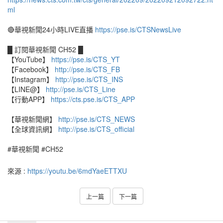
ml
🔴華視新聞24小時LIVE直播
https://pse.is/CTSNewsLive
█ 訂閱華視新聞 CH52 █
【YouTube】
https://pse.is/CTS_YT
【Facebook】
http://pse.is/CTS_FB
【Instagram】
http://pse.is/CTS_INS
【LINE@】
http://pse.is/CTS_Line
【行動APP】
https://cts.pse.is/CTS_APP
【華視新聞網】
http://pse.is/CTS_NEWS
【全球資訊網】
http://pse.is/CTS_official
#華視新聞 #CH52
來源 :
https://youtu.be/6mdYaeETTXU
上一篇
下一篇