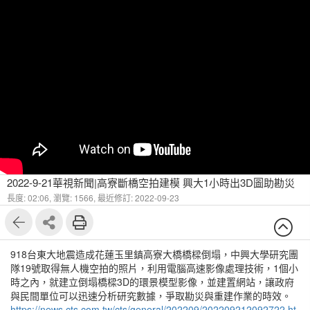
2022-9-21華視新聞|高寮斷橋空拍建模 興大1小時出3D圖助勘災
長度: 02:06,
瀏覽: 1566,
最近修訂: 2022-09-23
918台東大地震造成花蓮玉里鎮高寮大橋橋樑倒塌，中興大學研究團
隊19號取得無人機空拍的照片，利用電腦高速影像處理技術，1個小
時之內，就建立倒塌橋樑3D的環景模型影像，並建置網站，讓政府
與民間單位可以迅速分析研究數據，爭取勘災與重建作業的時效。
https://news.cts.com.tw/cts/general/202209/202209212092722.ht