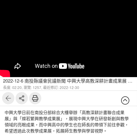
2022-12-6 南投縣議會民議新聞 中興大學高教深耕計畫成果展 在南投分部展出
長度: 02:20,
瀏覽: 1257,
最近修訂: 2022-12-30
中興大學日前在南投分部綜合大樓舉辦「高教深耕計畫聯合成果
展」與「燦若繁興教學成果展」，展現中興大學在研發新創與教學
領域的亮眼成果，而中興高中的學生也在師長的帶領下前往參觀，
希望透過此次教學成果展，拓展師生教學與學習視野。