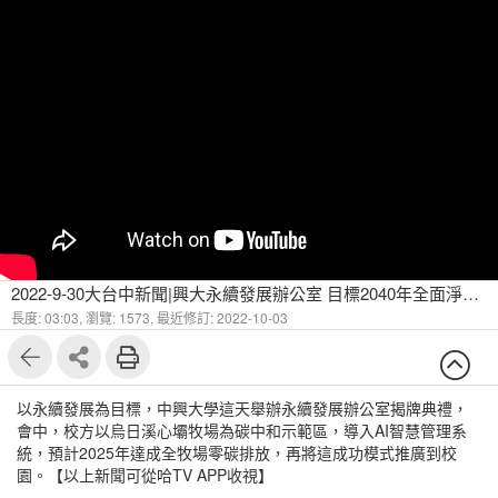
2022-9-30大台中新聞|興大永續發展辦公室 目標2040年全面淨零排放
長度: 03:03,
瀏覽: 1573,
最近修訂: 2022-10-03
以永續發展為目標，中興大學這天舉辦永續發展辦公室揭牌典禮，
會中，校方以烏日溪心壩牧場為碳中和示範區，導入AI智慧管理系
統，預計2025年達成全牧場零碳排放，再將這成功模式推廣到校
園。【以上新聞可從哈TV APP收視】