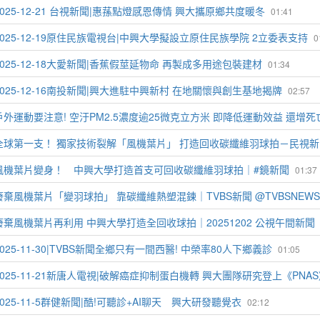
2025-12-21 台視新聞|惠蓀點燈感恩傳情 興大攜原鄉共度暖冬
01:41
2025-12-19原住民族電視台|中興大學擬設立原住民族學院 2立委表支持
0
2025-12-18大愛新聞|香蕉假莖延物命 再製成多用途包裝建材
01:34
2025-12-16南投新聞|興大進駐中興新村 在地關懷與創生基地揭牌
02:57
戶外運動要注意! 空汙PM2.5濃度逾25微克立方米 即降低運動效益 還增死亡風險
全球第一支！ 獨家技術裂解「風機葉片」 打造回收碳纖維羽球拍－民視新
風機葉片變身！ 中興大學打造首支可回收碳纖維羽球拍｜#鏡新聞
01:37
廢棄風機葉片「變羽球拍」 靠碳纖維熱塑混鍊｜TVBS新聞 @TVBSNEWS
廢棄風機葉片再利用 中興大學打造全回收球拍｜20251202 公視午間新聞
2025-11-30|TVBS新聞全鄉只有一間西醫! 中榮率80人下鄉義診
01:05
2025-11-21新唐人電視|破解癌症抑制蛋白機轉 興大團隊研究登上《PNA
2025-11-5群健新聞|酷!可聽診+AI聊天 興大研發聽覺衣
02:12