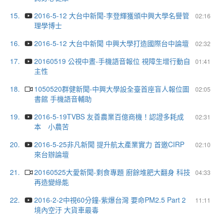
15.
2016-5-12 大台中新聞-李登輝獲頒中興大學名譽管
02:16
理學博士
16.
2016-5-12 大台中新聞 中興大學打造國際台中論壇
02:32
17.
20160519 公視中晝-手機語音報位 視障生增行動自
01:41
主性
18.
1050520群健新聞-中興大學設全臺首座盲人報位圖
02:05
書館 手機語音輔助
19.
2016-5-19TVBS 友善農業百億商機！認證多耗成
02:31
本 小農苦
20.
2016-5-25非凡新聞 提升航太產業實力 首邀CIRP
02:10
來台辦論壇
21.
20160525大愛新聞-剩食專題 廚餘堆肥大翻身 科技
04:33
再造變綠能
22.
2016-2-2中視60分鐘-紫爆台灣 要命PM2.5 Part 2
11:11
境內空汙 大貨車最毒