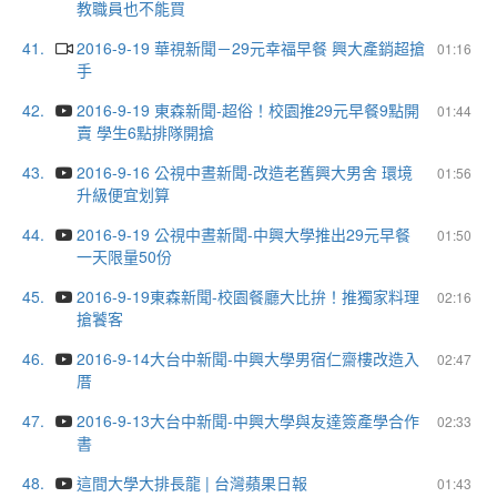
教職員也不能買
41.
2016-9-19 華視新聞－29元幸福早餐 興大產銷超搶
01:16
手
42.
2016-9-19 東森新聞-超俗！校園推29元早餐9點開
01:44
賣 學生6點排隊開搶
43.
2016-9-16 公視中晝新聞-改造老舊興大男舍 環境
01:56
升級便宜划算
44.
2016-9-19 公視中晝新聞-中興大學推出29元早餐
01:50
一天限量50份
45.
2016-9-19東森新聞-校園餐廳大比拚！推獨家料理
02:16
搶饕客
46.
2016-9-14大台中新聞-中興大學男宿仁齋樓改造入
02:47
厝
47.
2016-9-13大台中新聞-中興大學與友達簽產學合作
02:33
書
48.
這間大學大排長龍 | 台灣蘋果日報
01:43