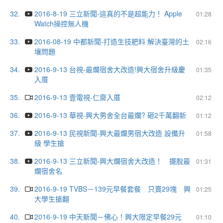
32.
2016-8-19 三立新聞-這真的不是超能力！ Apple
01:28
Watch操控無人機
33.
2016-08-19 中都新聞-打造生技肥料 解決臺灣的土
02:16
壤問題
34.
2016-9-13 台視-最爛宿舍大改造!興大宿舍升級慶
01:35
入厝
35.
2016-9-13 壹電視-仁齋入厝
02:12
36.
2016-9-13 華視-興大男舍全台最爛? 砸2千萬翻新
01:12
37.
2016-9-13 民視新聞-興大最爛男宿大改造 設備升
01:58
級 學生搶
38.
2016-9-13 三立新聞-興大爛宿舍大改造！ 擺脫最
01:31
爛宿舍名
39.
2016-9-19 TVBS－139元早餐套餐 只賣29塊 興
01:25
大學生搶翻
40.
2016-9-19 中天新聞－佛心！興大限定早餐29元
01:10