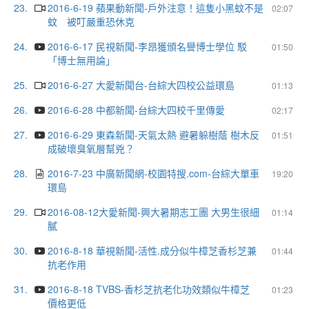
23.
2016-6-19 蘋果動新聞-戶外注意！這隻小黑蚊不是
02:07
蚊 被叮嚴重恐休克
24.
2016-6-17 民視新聞-李昂獲頒名譽博士學位 駁
01:50
「博士無用論」
25.
2016-6-27 大愛新聞台-台綜大四校公益環島
01:13
26.
2016-6-28 中都新聞-台綜大四校千里傳愛
02:17
27.
2016-6-29 東森新聞-天氣太熱 避暑躲樹蔭 樹木反
01:51
成破壞臭氧層幫兇？
28.
2016-7-23 中廣新聞網-校園特搜.com-台綜大單車
19:20
環島
29.
2016-08-12大愛新聞-興大暑期志工團 大男生很細
01:14
膩
30.
2016-8-18 華視新聞-活性.成分似牛樟芝香杉芝兼
01:44
抗老作用
31.
2016-8-18 TVBS-香杉芝抗老化功效類似牛樟芝
01:23
價格更低