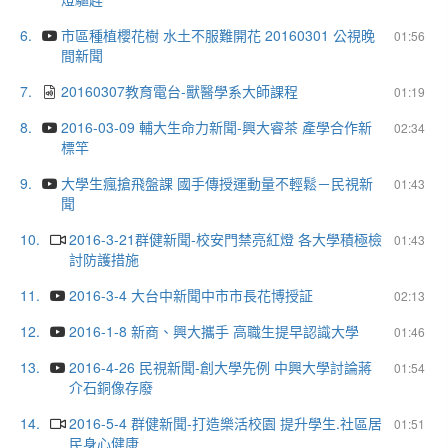
6.
市區種植櫻花樹 水土不服難開花 20160301 公視晚
01:56
間新聞
7.
20160307教育電台-獸醫學系大師課程
01:19
8.
2016-03-09 輔大生命力新聞-興大睿茶 產學合作新
02:34
標竿
9.
大學生瘋搶飛盤課 國手傳授運動量不輕鬆－民視新
01:43
聞
10.
2016-3-21群健新聞-校安門禁亮紅燈 各大學積極檢
01:43
討防護措施
11.
2016-3-4 大台中新聞中市市長花博授証
02:13
12.
2016-1-8 新商、興大攜手 高職生提早認識大學
01:46
13.
2016-4-26 民視新聞-創大學先例 中興大學討論蔣
01:54
介石銅像存廢
14.
2016-5-4 群健新聞-打造樂活校園 提升學生.社區居
01:51
民身心健康