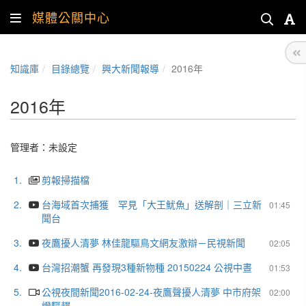
媒體公關中心
知識庫
目錄總覽
興大新聞報導
2016年
2016年
管理者：未設定
1.
剪報掃描檔
2.
台海域首次捕獲 罕見「大王魷魚」送解剖｜三立新
01:45
聞台
3.
夜鷹擾人清夢 林佳龍驅鳥文網友激辯－民視新聞
02:05
4.
台灣招潮蟹 再發現3種新物種 20150224 公視中晝
01:53
5.
公視夜間新聞2016-02-24-夜鷹聲擾人清夢 中市府架
02:00
燈驅趕