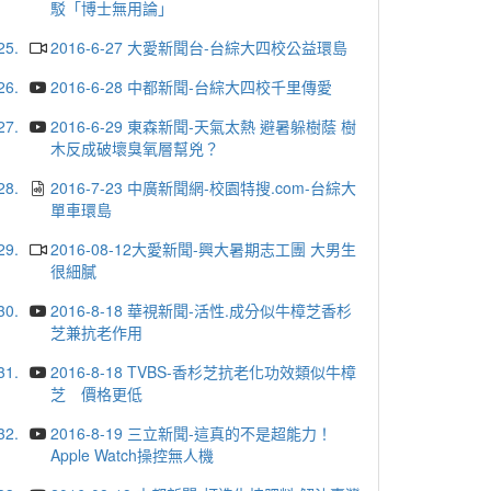
駁「博士無用論」
25.
2016-6-27 大愛新聞台-台綜大四校公益環島
26.
2016-6-28 中都新聞-台綜大四校千里傳愛
27.
2016-6-29 東森新聞-天氣太熱 避暑躲樹蔭 樹
木反成破壞臭氧層幫兇？
28.
2016-7-23 中廣新聞網-校園特搜.com-台綜大
單車環島
29.
2016-08-12大愛新聞-興大暑期志工團 大男生
很細膩
30.
2016-8-18 華視新聞-活性.成分似牛樟芝香杉
芝兼抗老作用
31.
2016-8-18 TVBS-香杉芝抗老化功效類似牛樟
芝 價格更低
32.
2016-8-19 三立新聞-這真的不是超能力！
Apple Watch操控無人機