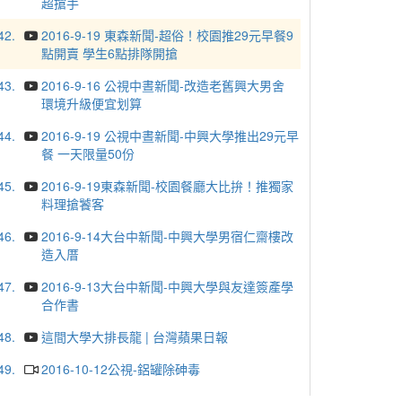
超搶手
42.
2016-9-19 東森新聞-超俗！校園推29元早餐9
點開賣 學生6點排隊開搶
43.
2016-9-16 公視中晝新聞-改造老舊興大男舍
環境升級便宜划算
44.
2016-9-19 公視中晝新聞-中興大學推出29元早
餐 一天限量50份
45.
2016-9-19東森新聞-校園餐廳大比拚！推獨家
料理搶饕客
46.
2016-9-14大台中新聞-中興大學男宿仁齋樓改
造入厝
47.
2016-9-13大台中新聞-中興大學與友達簽產學
合作書
48.
這間大學大排長龍 | 台灣蘋果日報
49.
2016-10-12公視-鋁罐除砷毒
50.
2016-10-13 公視新聞專題-興大助學功德金 助