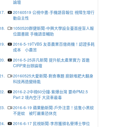
論壇
17.
20160519 公視中晝-手機語音報位 視障生增行
動自主性
18.
1050520群健新聞-中興大學設全臺首座盲人報
位圖書館 手機語音輔助
19.
2016-5-19TVBS 友善農業百億商機！認證多耗
成本 小農苦
20.
2016-5-25非凡新聞 提升航太產業實力 首邀
CIRP來台辦論壇
21.
20160525大愛新聞-剩食專題 廚餘堆肥大翻身
科技再造變綠能
22.
2016-2-2中視60分鐘-紫爆台灣 要命PM2.5
Part 2 境內空汙 大貨車最毒
23.
2016-6-19 蘋果動新聞-戶外注意！這隻小黑蚊
不是蚊 被叮嚴重恐休克
24.
2016-6-17 民視新聞-李昂獲頒名譽博士學位