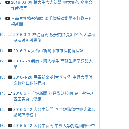
8.
2016-03-09 輔大生命力新聞-興大睿茶 產學合
作新標竿
9.
大學生瘋搶飛盤課 國手傳授運動量不輕鬆－民
視新聞
10.
2016-3-21群健新聞-校安門禁亮紅燈 各大學積
極檢討防護措施
11.
2016-3-4 大台中新聞中市市長花博授証
12.
2016-1-8 新商、興大攜手 高職生提早認識大
學
13.
2016-4-26 民視新聞-創大學先例 中興大學討
論蔣介石銅像存廢
14.
2016-5-4 群健新聞-打造樂活校園 提升學生.社
區居民身心健康
15.
2016-5-12 大台中新聞-李登輝獲頒中興大學名
譽管理學博士
16.
2016-5-12 大台中新聞 中興大學打造國際台中