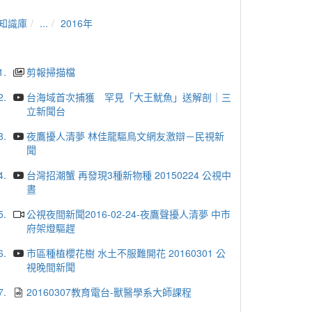
知識庫
...
2016年
1.
剪報掃描檔
2.
台海域首次捕獲 罕見「大王魷魚」送解剖｜三
立新聞台
3.
夜鷹擾人清夢 林佳龍驅鳥文網友激辯－民視新
聞
4.
台灣招潮蟹 再發現3種新物種 20150224 公視中
晝
5.
公視夜間新聞2016-02-24-夜鷹聲擾人清夢 中市
府架燈驅趕
6.
市區種植櫻花樹 水土不服難開花 20160301 公
視晚間新聞
7.
20160307教育電台-獸醫學系大師課程