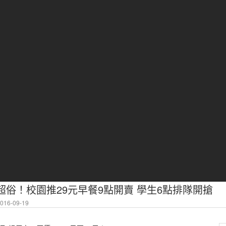
新聞-超俗！校園推29元早餐9點開賣 學生6點排隊開搶
16-09-19