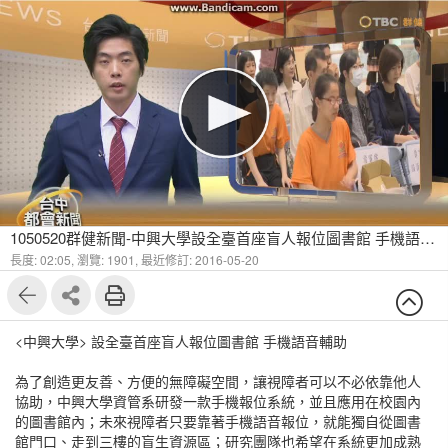
1050520群健新聞-中興大學設全臺首座盲人報位圖書館 手機語音輔助
長度: 02:05,
瀏覽: 1901,
最近修訂: 2016-05-20
<中興大學> 設全臺首座盲人報位圖書館 手機語音輔助
為了創造更友善、方便的無障礙空間，讓視障者可以不必依靠他人
協助，中興大學資管系研發一款手機報位系統，並且應用在校園內
的圖書館內；未來視障者只要靠著手機語音報位，就能獨自從圖書
館門口、走到三樓的盲生資源區；研究團隊也希望在系統更加成熟