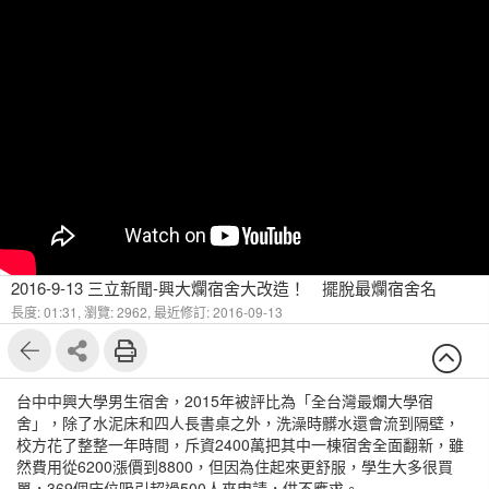
2016-9-13 三立新聞-興大爛宿舍大改造！ 擺脫最爛宿舍名
長度: 01:31,
瀏覽: 2962,
最近修訂: 2016-09-13
台中中興大學男生宿舍，2015年被評比為「全台灣最爛大學宿
舍」，除了水泥床和四人長書桌之外，洗澡時髒水還會流到隔壁，
校方花了整整一年時間，斥資2400萬把其中一棟宿舍全面翻新，雖
然費用從6200漲價到8800，但因為住起來更舒服，學生大多很買
單，369個床位吸引超過500人來申請，供不應求。