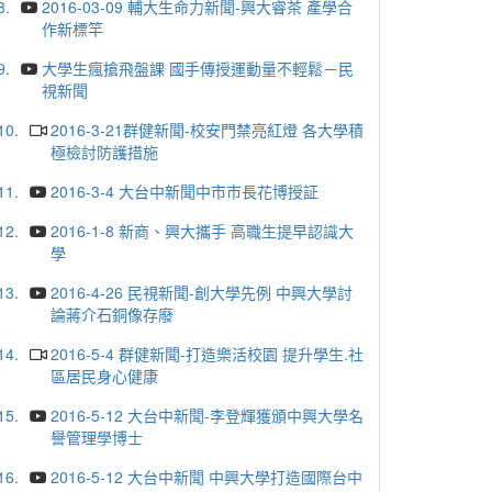
8.
2016-03-09 輔大生命力新聞-興大睿茶 產學合
作新標竿
9.
大學生瘋搶飛盤課 國手傳授運動量不輕鬆－民
視新聞
10.
2016-3-21群健新聞-校安門禁亮紅燈 各大學積
極檢討防護措施
11.
2016-3-4 大台中新聞中市市長花博授証
12.
2016-1-8 新商、興大攜手 高職生提早認識大
學
13.
2016-4-26 民視新聞-創大學先例 中興大學討
論蔣介石銅像存廢
14.
2016-5-4 群健新聞-打造樂活校園 提升學生.社
區居民身心健康
15.
2016-5-12 大台中新聞-李登輝獲頒中興大學名
譽管理學博士
16.
2016-5-12 大台中新聞 中興大學打造國際台中