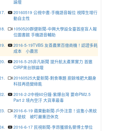
論壇
17.
20160519 公視中晝-手機語音報位 視障生增行
動自主性
18.
1050520群健新聞-中興大學設全臺首座盲人報
位圖書館 手機語音輔助
19.
2016-5-19TVBS 友善農業百億商機！認證多耗
成本 小農苦
20.
2016-5-25非凡新聞 提升航太產業實力 首邀
CIRP來台辦論壇
21.
20160525大愛新聞-剩食專題 廚餘堆肥大翻身
科技再造變綠能
22.
2016-2-2中視60分鐘-紫爆台灣 要命PM2.5
Part 2 境內空汙 大貨車最毒
23.
2016-6-19 蘋果動新聞-戶外注意！這隻小黑蚊
不是蚊 被叮嚴重恐休克
24.
2016-6-17 民視新聞-李昂獲頒名譽博士學位