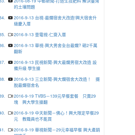
33.
2016-08-19 中都新聞-打造生技肥料 解決臺灣
的土壤問題
34.
2016-9-13 台視-最爛宿舍大改造!興大宿舍升
級慶入厝
35.
2016-9-13 壹電視-仁齋入厝
36.
2016-9-13 華視-興大男舍全台最爛? 砸2千萬
翻新
37.
2016-9-13 民視新聞-興大最爛男宿大改造 設
備升級 學生搶
38.
2016-9-13 三立新聞-興大爛宿舍大改造！ 擺
脫最爛宿舍名
39.
2016-9-19 TVBS－139元早餐套餐 只賣29
塊 興大學生搶翻
40.
2016-9-19 中天新聞－佛心！興大限定早餐29
元 教職員也不能買
41.
2016-9-19 華視新聞－29元幸福早餐 興大產銷