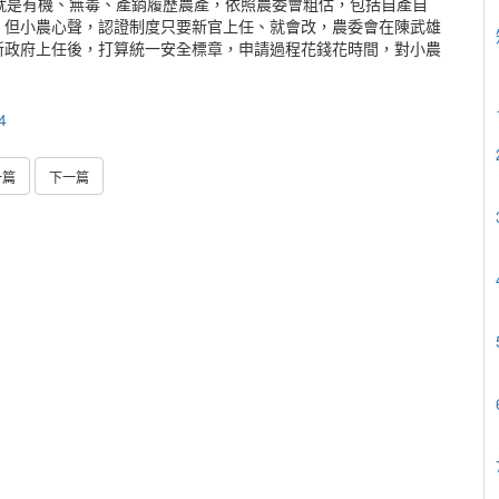
就是有機、無毒、產銷履歷農產，依照農委會粗估，包括自產自
，但小農心聲，認證制度只要新官上任、就會改，農委會在陳武雄
新政府上任後，打算統一安全標章，申請過程花錢花時間，對小農
4
一篇
下一篇