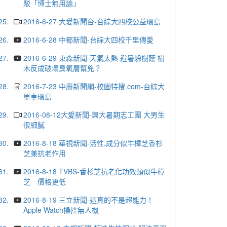
駁「博士無用論」
25.
2016-6-27 大愛新聞台-台綜大四校公益環島
26.
2016-6-28 中都新聞-台綜大四校千里傳愛
27.
2016-6-29 東森新聞-天氣太熱 避暑躲樹蔭 樹
木反成破壞臭氧層幫兇？
28.
2016-7-23 中廣新聞網-校園特搜.com-台綜大
單車環島
29.
2016-08-12大愛新聞-興大暑期志工團 大男生
很細膩
30.
2016-8-18 華視新聞-活性.成分似牛樟芝香杉
芝兼抗老作用
31.
2016-8-18 TVBS-香杉芝抗老化功效類似牛樟
芝 價格更低
32.
2016-8-19 三立新聞-這真的不是超能力！
Apple Watch操控無人機