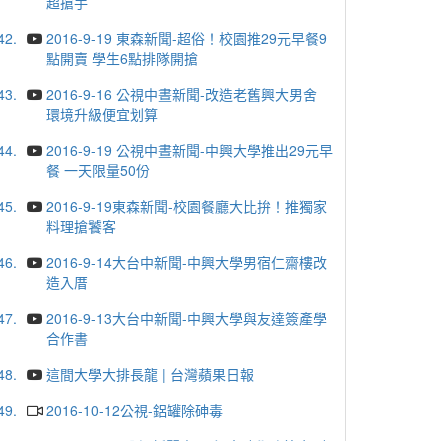
超搶手
42.
2016-9-19 東森新聞-超俗！校園推29元早餐9
點開賣 學生6點排隊開搶
43.
2016-9-16 公視中晝新聞-改造老舊興大男舍
環境升級便宜划算
44.
2016-9-19 公視中晝新聞-中興大學推出29元早
餐 一天限量50份
45.
2016-9-19東森新聞-校園餐廳大比拚！推獨家
料理搶饕客
46.
2016-9-14大台中新聞-中興大學男宿仁齋樓改
造入厝
47.
2016-9-13大台中新聞-中興大學與友達簽產學
合作書
48.
這間大學大排長龍 | 台灣蘋果日報
49.
2016-10-12公視-鋁罐除砷毒
50.
2016-10-13 公視新聞專題-興大助學功德金 助