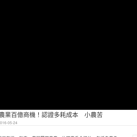
S 友善農業百億商機！認證多耗成本 小農苦
16-05-24