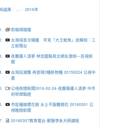
知識庫
...
2016年
1.
剪報掃描檔
2.
台海域首次捕獲 罕見「大王魷魚」送解剖｜三
立新聞台
3.
夜鷹擾人清夢 林佳龍驅鳥文網友激辯－民視新
聞
4.
台灣招潮蟹 再發現3種新物種 20150224 公視中
晝
5.
公視夜間新聞2016-02-24-夜鷹聲擾人清夢 中市
府架燈驅趕
6.
市區種植櫻花樹 水土不服難開花 20160301 公
視晚間新聞
7.
20160307教育電台-獸醫學系大師課程