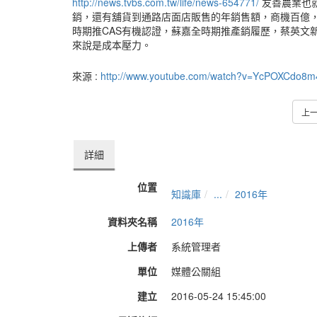
http://news.tvbs.com.tw/life/news-654771/
友善農業也
銷，還有舖貨到通路店面店販售的年銷售額，商機百億
時期推CAS有機認證，蘇嘉全時期推產銷履歷，蔡英文
來說是成本壓力。
來源 :
http://www.youtube.com/watch?v=YcPOXCdo8m
上
詳細
位置
知識庫
...
2016年
資料夾名稱
2016年
上傳者
系統管理者
單位
媒體公關組
建立
2016-05-24 15:45:00