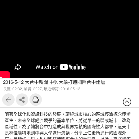
2016-5-12 大台中新聞 中興大學打造國際台中論壇
長度: 02:32,
瀏覽: 2227,
最近修訂: 2016-05-13
隨著全球化和資訊科技的發展，環繞城市核心的區域經濟概念逐漸
產生，未來全球經濟競爭的基本單位，將從單一的縣或城市，改為
區域性，為了讓將台中打造成與世界接軌的國際性大都會，這天市
長林佳龍特地到中興大學進行演講，分享上任後所進行的國際外
交、豐碩的成果，也說明打造國際台中的重要性，以及未來將如何