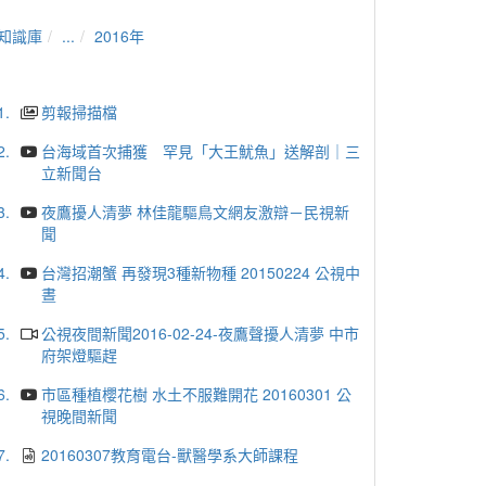
知識庫
...
2016年
1.
剪報掃描檔
2.
台海域首次捕獲 罕見「大王魷魚」送解剖｜三
立新聞台
3.
夜鷹擾人清夢 林佳龍驅鳥文網友激辯－民視新
聞
4.
台灣招潮蟹 再發現3種新物種 20150224 公視中
晝
5.
公視夜間新聞2016-02-24-夜鷹聲擾人清夢 中市
府架燈驅趕
6.
市區種植櫻花樹 水土不服難開花 20160301 公
視晚間新聞
7.
20160307教育電台-獸醫學系大師課程