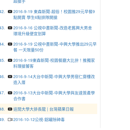
超搶手
42.
2016-9-19 東森新聞-超俗！校園推29元早餐9
點開賣 學生6點排隊開搶
43.
2016-9-16 公視中晝新聞-改造老舊興大男舍
環境升級便宜划算
44.
2016-9-19 公視中晝新聞-中興大學推出29元早
餐 一天限量50份
45.
2016-9-19東森新聞-校園餐廳大比拚！推獨家
料理搶饕客
46.
2016-9-14大台中新聞-中興大學男宿仁齋樓改
造入厝
47.
2016-9-13大台中新聞-中興大學與友達簽產學
合作書
48.
這間大學大排長龍 | 台灣蘋果日報
49.
2016-10-12公視-鋁罐除砷毒
50.
2016-10-13 公視新聞專題-興大助學功德金 助