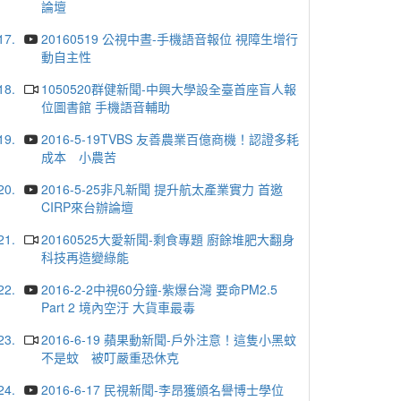
論壇
17.
20160519 公視中晝-手機語音報位 視障生增行
動自主性
18.
1050520群健新聞-中興大學設全臺首座盲人報
位圖書館 手機語音輔助
19.
2016-5-19TVBS 友善農業百億商機！認證多耗
成本 小農苦
20.
2016-5-25非凡新聞 提升航太產業實力 首邀
CIRP來台辦論壇
21.
20160525大愛新聞-剩食專題 廚餘堆肥大翻身
科技再造變綠能
22.
2016-2-2中視60分鐘-紫爆台灣 要命PM2.5
Part 2 境內空汙 大貨車最毒
23.
2016-6-19 蘋果動新聞-戶外注意！這隻小黑蚊
不是蚊 被叮嚴重恐休克
24.
2016-6-17 民視新聞-李昂獲頒名譽博士學位