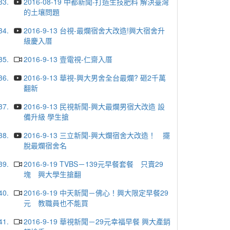
33.
2016-08-19 中都新聞-打造生技肥料 解決臺灣
的土壤問題
34.
2016-9-13 台視-最爛宿舍大改造!興大宿舍升
級慶入厝
35.
2016-9-13 壹電視-仁齋入厝
36.
2016-9-13 華視-興大男舍全台最爛? 砸2千萬
翻新
37.
2016-9-13 民視新聞-興大最爛男宿大改造 設
備升級 學生搶
38.
2016-9-13 三立新聞-興大爛宿舍大改造！ 擺
脫最爛宿舍名
39.
2016-9-19 TVBS－139元早餐套餐 只賣29
塊 興大學生搶翻
40.
2016-9-19 中天新聞－佛心！興大限定早餐29
元 教職員也不能買
41.
2016-9-19 華視新聞－29元幸福早餐 興大產銷