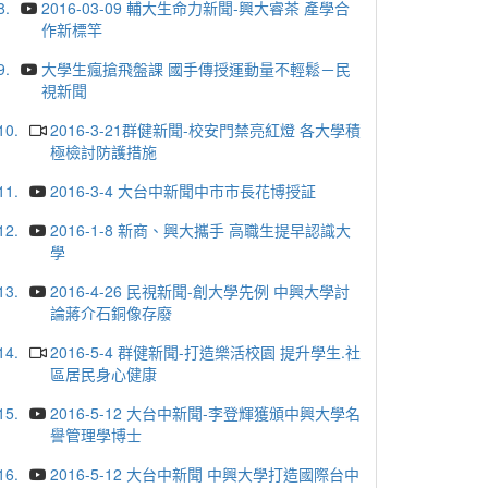
8.
2016-03-09 輔大生命力新聞-興大睿茶 產學合
作新標竿
9.
大學生瘋搶飛盤課 國手傳授運動量不輕鬆－民
視新聞
10.
2016-3-21群健新聞-校安門禁亮紅燈 各大學積
極檢討防護措施
11.
2016-3-4 大台中新聞中市市長花博授証
12.
2016-1-8 新商、興大攜手 高職生提早認識大
學
13.
2016-4-26 民視新聞-創大學先例 中興大學討
論蔣介石銅像存廢
14.
2016-5-4 群健新聞-打造樂活校園 提升學生.社
區居民身心健康
15.
2016-5-12 大台中新聞-李登輝獲頒中興大學名
譽管理學博士
16.
2016-5-12 大台中新聞 中興大學打造國際台中