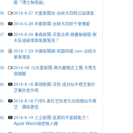
駁「博士無用論」
25.
2016-6-27 大愛新聞台-台綜大四校公益環島
26.
2016-6-28 中都新聞-台綜大四校千里傳愛
27.
2016-6-29 東森新聞-天氣太熱 避暑躲樹蔭 樹
木反成破壞臭氧層幫兇？
28.
2016-7-23 中廣新聞網-校園特搜.com-台綜大
單車環島
29.
2016-08-12大愛新聞-興大暑期志工團 大男生
很細膩
30.
2016-8-18 華視新聞-活性.成分似牛樟芝香杉
芝兼抗老作用
31.
2016-8-18 TVBS-香杉芝抗老化功效類似牛樟
芝 價格更低
32.
2016-8-19 三立新聞-這真的不是超能力！
Apple Watch操控無人機