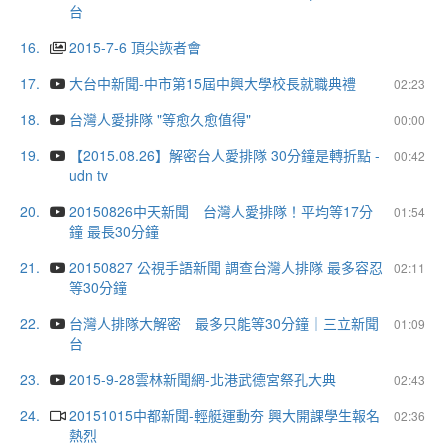
台
16.
2015-7-6 頂尖詼者會
17.
大台中新聞-中市第15屆中興大學校長就職典禮
02:23
18.
台灣人愛排隊 "等愈久愈值得"
00:00
19.
【2015.08.26】解密台人愛排隊 30分鐘是轉折點 -
00:42
udn tv
20.
20150826中天新聞 台灣人愛排隊！平均等17分
01:54
鐘 最長30分鐘
21.
20150827 公視手語新聞 調查台灣人排隊 最多容忍
02:11
等30分鐘
22.
台灣人排隊大解密 最多只能等30分鐘｜三立新聞
01:09
台
23.
2015-9-28雲林新聞網-北港武德宮祭孔大典
02:43
24.
20151015中都新聞-輕艇運動夯 興大開課學生報名
02:36
熱烈