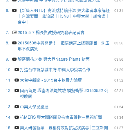
6.
【新唐人/NTD】禽流感持續升溫 興大學者專家解疑
01:31
｜台灣要聞｜禽流感｜H5N8｜中興大學｜謝快樂｜
台中｜
7.
2015-5-7 楊長賢教授研究發表記者會
8.
20150508中興開講！ 把演講當上綜藝節目 沈玉
03:56
琳不改搞笑！
9.
解密蘭花之美 興大登Nature Plants 封面
03:56
10.
打造台中智慧城市府.中興大學簽署合作
01:29
11.
大台中新聞 - 2015台中軟實力論壇
01:52
12.
國內首見 堰塞湖潰堤試驗 模擬衝擊 20150522 公
02:21
視晚間
13.
中興大學昆蟲展
01:54
14.
抗MERS 興大團隊開發抗病毒藥物－民視新聞
01:34
15.
興大研發新藥 宣稱有效對抗冠狀病毒│三立新聞
01:27