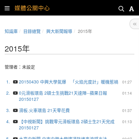
媒體公關中心
知識庫
目錄總覽
興大新聞報導
2015年
2015年
管理者：未設定
1.
20150430 中興大學氣爆 「火焰光度計」暖機惹禍
01:27
2.
0元滑板環島 2碩士生挑戰21天達陣--蘋果日報
01:14
20150127
3.
滑板.火車環島 21天零花費
01:37
4.
【中視新聞】挑戰零元滑板環島 2碩士生21天完成
01:13
20150127
5.
大臺中新聞 中市中興大學建議防堵禽流感方法
02:07