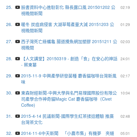
25.
臉書資料中心進駐彰化 縣長露口風 201501202 公
02:19
視晚間新聞
26.
暖冬 炭疽病侵害 大湖草莓產量大減 20151203 公
01:29
視晚間新聞
27.
西子灣死亡綠蠵龜 腸道攪魚網加塑膠 20151211 公
02:03
視晚間
28.
【人文講堂】20150319 - 創造「食」在安心的神話
24:01
- 蔡東纂
29.
2015-11-9 中興產學研發菌種 麝香貓咖啡台灣新風
02:17
味
30.
東森財經新聞-中興大學與名門易理國際股份有限公
10:04
司產學合作神奇貓Magic Cat 麝香貓咖啡（Civet
Coffee)
31.
2015-4-14 民議新聞-國際學生紅茶揉捻體驗 推廣
02:48
台灣茶文化
32.
2014-11-6中天新聞 「小農市集」有機夢 夾縫
05:01