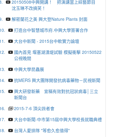
8.
20150508中興開講！ 把演講當上綜藝節目
沈玉琳不改搞笑！
9.
解密蘭花之美 興大登Nature Plants 封面
10.
打造台中智慧城市府.中興大學簽署合作
11.
大台中新聞 - 2015台中軟實力論壇
12.
國內首見 堰塞湖潰堤試驗 模擬衝擊 20150522
公視晚間
13.
中興大學昆蟲展
14.
抗MERS 興大團隊開發抗病毒藥物－民視新聞
15.
興大研發新藥 宣稱有效對抗冠狀病毒│三立
新聞台
16.
2015-7-6 頂尖詼者會
17.
大台中新聞-中市第15屆中興大學校長就職典禮
18.
台灣人愛排隊 "等愈久愈值得"