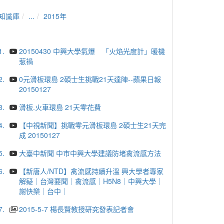
知識庫
...
2015年
1.
20150430 中興大學氣爆 「火焰光度計」暖機
惹禍
2.
0元滑板環島 2碩士生挑戰21天達陣--蘋果日報
20150127
3.
滑板.火車環島 21天零花費
4.
【中視新聞】挑戰零元滑板環島 2碩士生21天完
成 20150127
5.
大臺中新聞 中市中興大學建議防堵禽流感方法
6.
【新唐人/NTD】禽流感持續升溫 興大學者專家
解疑｜台灣要聞｜禽流感｜H5N8｜中興大學｜
謝快樂｜台中｜
7.
2015-5-7 楊長賢教授研究發表記者會