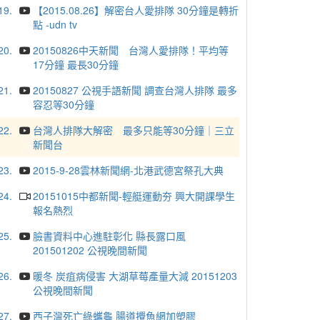
19.
【2015.08.26】解密台人愛排隊 30分鐘是轉折
點 -udn tv
20.
20150826中天新聞 台灣人愛排隊！平均等
17分鐘 最長30分鐘
21.
20150827 公視手語新聞 調查台灣人排隊 最多
容忍等30分鐘
22.
台灣人排隊大解密 最多只能等30分鐘｜三立
新聞台
23.
2015-9-28雲林新聞網-北港武德宮祭孔大典
24.
20151015中都新聞-輕艇運動夯 興大開課學生
報名熱烈
25.
臉書資料中心進駐彰化 縣長露口風
201501202 公視晚間新聞
26.
暖冬 炭疽病侵害 大湖草莓產量大減 20151203
公視晚間新聞
27.
西子灣死亡綠蠵龜 腸道攪魚網加塑膠