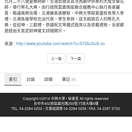
九月二十八號是教師節，北港武德宮首次為廟中供奉的大成至聖先
師，舉行祭孔大典。由行
­政院雲嘉南區聯合服務中心執行長張麗
善、縣議員蔡岳儒、北港鎮長張勝智、
中興大學薛富盛校長等人參
禮，北港各級學校也派代表、學生參與，這次超過百人的祭孔大
典，
­從迎神、三獻禮、恭讀祝文等儀式程序以及穿戴禮袍，全部都
是經由天宮武財神鸞文詳細開
­示。
來源 :
http://www.youtube.com/watch?v=S7DkJ3uS-zo
上一篇
下一篇
索引
討論
詳細
筆記
(0)
Copyright ©2014 中興大學 • 秘書室 All rights reserved
台中市402南區國光路250號 行政大樓4樓
TEL. 04-2284 0202 • 文書組請撥 04-2284 0256 / FAX. 04-2287 3702