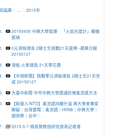
知識庫
...
2015年
1.
20150430 中興大學氣爆 「火焰光度計」暖機
惹禍
2.
0元滑板環島 2碩士生挑戰21天達陣--蘋果日報
20150127
3.
滑板.火車環島 21天零花費
4.
【中視新聞】挑戰零元滑板環島 2碩士生21天完
成 20150127
5.
大臺中新聞 中市中興大學建議防堵禽流感方法
6.
【新唐人/NTD】禽流感持續升溫 興大學者專家
解疑｜台灣要聞｜禽流感｜H5N8｜中興大學｜
謝快樂｜台中｜
7.
2015-5-7 楊長賢教授研究發表記者會