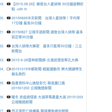
19.
【2015.08.26】解密台人愛排隊 30分鐘是轉折
點 -udn tv
20.
20150826中天新聞 台灣人愛排隊！平均等
17分鐘 最長30分鐘
21.
20150827 公視手語新聞 調查台灣人排隊 最多
容忍等30分鐘
22.
台灣人排隊大解密 最多只能等30分鐘｜三立
新聞台
23.
2015-9-28雲林新聞網-北港武德宮祭孔大典
24.
20151015中都新聞-輕艇運動夯 興大開課學生
報名熱烈
25.
臉書資料中心進駐彰化 縣長露口風
201501202 公視晚間新聞
26.
暖冬 炭疽病侵害 大湖草莓產量大減 20151203
公視晚間新聞
27.
西子灣死亡綠蠵龜 腸道攪魚網加塑膠