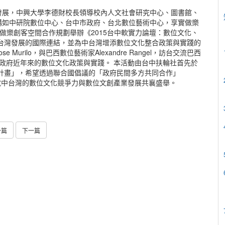
發展，中興大學李德財校長領導校內人文社會研究中心、圖書館、
構如中研院數位中心、台中市政府、台北數位藝術中心，享實做樂
館、享實做樂創客空間合作規劃舉辦《2015台中軟實力論壇：數位文化、
台灣發展的國際連結，並為中台灣增添數位文化整合政策與實踐的
rilo，與巴西數位藝術家Alexandre Rangel，訪台交流巴西
西政府近年來的數位文化政策與實踐。 本活動由台中扶輪社首先於
作計畫」，希望透過聯合國倡議的「政府民間多方共同合作」
集產官學研共同就中台灣的數位文化競爭力與數位文創產業發展共襄盛舉。
一篇
下一篇