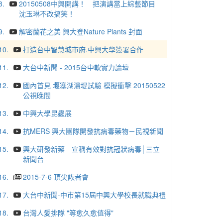
8.
20150508中興開講！ 把演講當上綜藝節目
沈玉琳不改搞笑！
9.
解密蘭花之美 興大登Nature Plants 封面
10.
打造台中智慧城市府.中興大學簽署合作
11.
大台中新聞 - 2015台中軟實力論壇
12.
國內首見 堰塞湖潰堤試驗 模擬衝擊 20150522
公視晚間
13.
中興大學昆蟲展
14.
抗MERS 興大團隊開發抗病毒藥物－民視新聞
15.
興大研發新藥 宣稱有效對抗冠狀病毒│三立
新聞台
16.
2015-7-6 頂尖詼者會
17.
大台中新聞-中市第15屆中興大學校長就職典禮
18.
台灣人愛排隊 "等愈久愈值得"