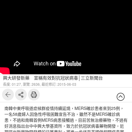
興大研發新藥 宣稱有效對抗冠狀病毒│三立新聞台
長度: 01:27,
瀏覽: 2636,
最近修訂: 2015-06-03
南韓中東呼吸道症候群疫情持續延燒，MERS確診患者來到25例，
一名58歲婦人因急性呼吸困難宣告不治，雖然不是MERS確診病
患，不過和南韓首例MERS病患接觸過，目前苦無治療藥物，不過有
好消息指出台中中興大學基資所，致力於抗冠狀病毒藥物開發，近
期提出新藥物開發標的已獲專利，將進一步送至美國做相關病毒實