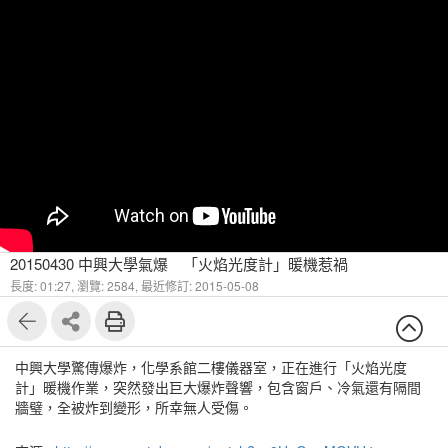
20150430 中興大學氣爆 「火焰光度計」暖機惹禍
長度: 01:27,
瀏覽: 2584,
最近修訂: 2015-05-08
中興大學驚傳爆炸，化學系館二樓儀器室，正在進行「火焰光度
計」暖機作業，突然發出巨大爆炸聲響，包含窗戶、冷氣還有隔間
牆璧，全被炸到變形，所幸無人受傷。