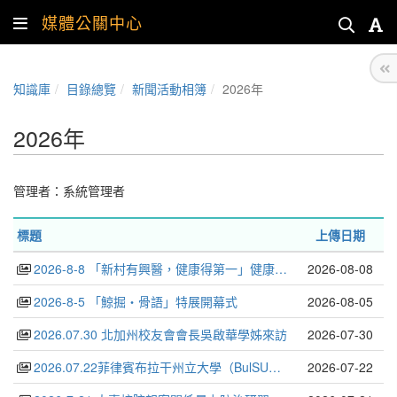
媒體公關中心
知識庫
目錄總覽
新聞活動相簿
2026年
2026年
管理者：
系統管理者
標題
上傳日期
2026-8-8 「新村有興醫，健康得第一」健康義診暨衛教活動
2026-08-08
2026-8-5 「鯨掘・骨語」特展開幕式
2026-08-05
2026.07.30 北加州校友會會長吳啟華學姊來訪
2026-07-30
2026.07.22菲律賓布拉干州立大學（BulSU）校長來訪
2026-07-22