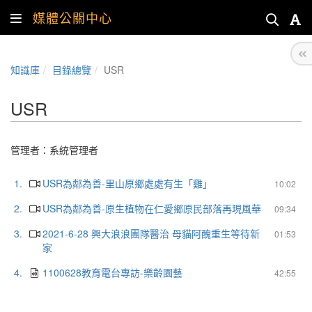
媒體公關中心
知識庫
目錄總覽
USR
USR
管理者：
系統管理者
1.
USR為鄰為善-里山原鄉處處有生「雞」
10:02
2.
USR為鄰為善-原生植物在仁愛鄉原民部落再現風華
09:34
3.
2021-6-28 興大浪浪團隊醫治 母貓阿醜重生等待新
01:53
家
4.
1100628教育電台專訪-樂齡園藝
42:55