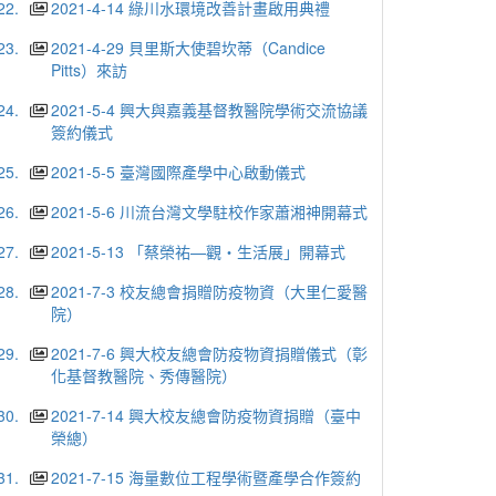
22.
2021-4-14 綠川水環境改善計畫啟用典禮
23.
2021-4-29 貝里斯大使碧坎蒂（Candice
Pitts）來訪
24.
2021-5-4 興大與嘉義基督教醫院學術交流協議
簽約儀式
25.
2021-5-5 臺灣國際產學中心啟動儀式
26.
2021-5-6 川流台灣文學駐校作家蕭湘神開幕式
27.
2021-5-13 「蔡榮祐—觀・生活展」開幕式
28.
2021-7-3 校友總會捐贈防疫物資（大里仁愛醫
院）
29.
2021-7-6 興大校友總會防疫物資捐贈儀式（彰
化基督教醫院、秀傳醫院）
30.
2021-7-14 興大校友總會防疫物資捐贈（臺中
榮總）
31.
2021-7-15 海量數位工程學術暨產學合作簽約