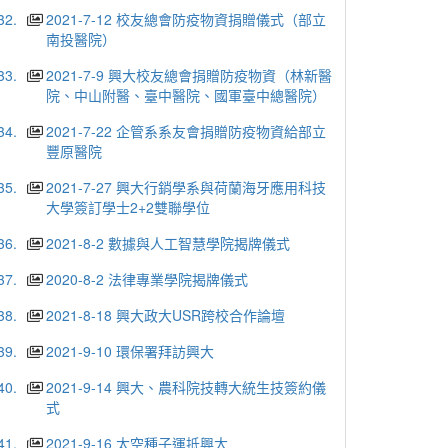
32.
2021-7-12 校友總會防疫物資捐贈儀式（部立
南投醫院）
33.
2021-7-9 興大校友總會捐贈防疫物資（林新醫
院、中山附醫、臺中醫院、國軍臺中總醫院）
34.
2021-7-22 企管系系友會捐贈防疫物資給部立
豐原醫院
35.
2021-7-27 興大行銷學系與荷蘭海牙應用科技
大學簽訂學士2+2雙聯學位
36.
2021-8-2 數據與人工智慧學院揭牌儀式
37.
2020-8-2 法律專業學院揭牌儀式
38.
2021-8-18 興大政大USR跨校合作論壇
39.
2021-9-10 環保署拜訪興大
40.
2021-9-14 興大、農科院技轉大統生技簽約儀
式
41.
2021-9-16 太空種子運抵興大