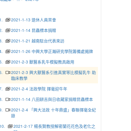
1.
2021-1-13 退休人員茶會
2.
2021-1-14 昆蟲標本捐贈
3.
2021-1-21 越南駐台代表來訪
4.
2021-1-26 中興大學正瀚研究學院籌備處揭牌
5.
2021-2-3 獸醫系乳牛模擬教具啟用
6.
2021-2-3 興大獸醫系引進真實等比模擬乳牛 助
臨床教學
7.
2021-2-4 法政學院 揮毫迎牛年
8.
2021-1-14 八田耕吉與日收藏家捐贈昆蟲標本
9.
2021-2-4 「興大法政 十年鼎盛」春聯揮毫全紀
錄
10.
2021-2-17 楊長賢教授解密蘭花花色及老化之