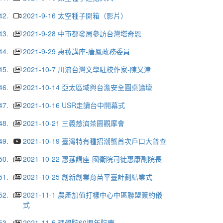
42.
2021-9-16 太空種子開箱（影片）
43.
2021-9-28 中市都發局參訪台灣塔奇恩
44.
2021-9-29 惠蓀講座-唐鳳政務委員
45.
2021-10-7 川流台灣文學駐校作家-陳又津
46.
2021-10-14 亞太區域與台澹安全圓桌論壇
47.
2021-10-16 USR走讀台中開幕式
48.
2021-10-21 三義慈濟茶園觀摩會
49.
2021-10-19 臺灣特有種招潮蟹首次戶口大普查
50.
2021-10-22 惠蓀講座-國衛院司徒惠康副院長
51.
2021-10-25 創新創業育苗平臺計劃結業式
52.
2021-11-1 農產加值打樣中心中區聯盟簽約儀
式
53.
2021-11-5 理學院60週年院慶