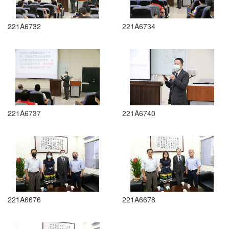
221A6732
221A6734
221A6737
221A6740
221A6676
221A6678