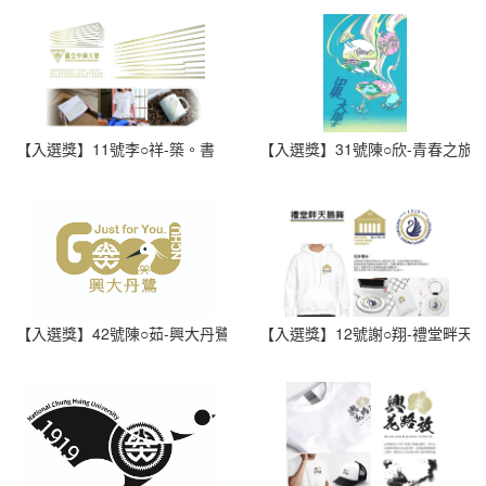
【入選獎】11號李○祥-築。書
【入選獎】31號陳○欣-青春之旅
【入選獎】42號陳○茹-興大丹鷺
【入選獎】12號謝○翔-禮堂畔天