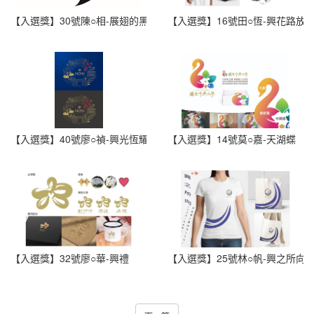
【入選獎】30號陳○相-展翅的黑天鵝
【入選獎】16號田○恆-興花路放
【入選獎】40號廖○禎-興光恆耀
【入選獎】14號莫○嘉-天湖蝶
【入選獎】32號廖○華-興禮
【入選獎】25號林○帆-興之所向