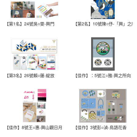
【第1名】24號吳○雯-興門
【第2名】10號陳○伃-「興」之
【第3名】26號賴○蓮-綻放
【佳作】：5號江○雅-興之所向
【佳作】8號王○惠-興山觀日月
【佳作】3號彭○湞-鳥語花香