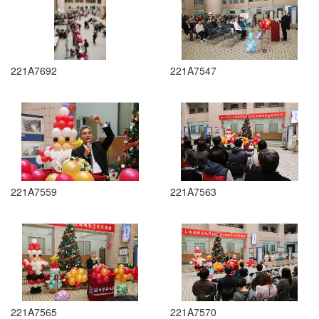
221A7692
221A7547
221A7559
221A7563
221A7565
221A7570