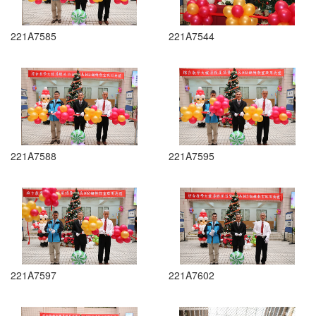
221A7585
221A7544
221A7588
221A7595
221A7597
221A7602