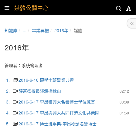
媒體公關中心
知識庫
...
畢業典禮
2016年
媒體
2016年
管理者：
系統管理者
1.
2016-6-18 碩學士班畢業典禮
2.
薛富盛校長談頒授緣由
02:12
3.
2016-6-17 李昂獲興大名譽博士學位感言
03:08
4.
2016-6-17 李昂與興大共同打造文化共榮圈
01:50
5.
2016-6-17 博士班畢典-李昂獲頒名譽博士