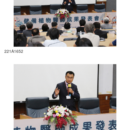
221A1652