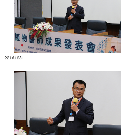
221A1631