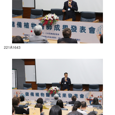
221A1643