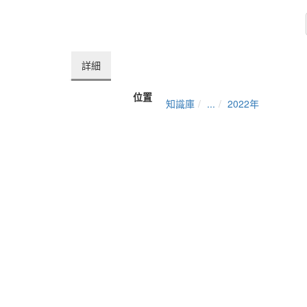
詳細
位置
知識庫
...
2022年
資料夾名稱
2022年
上傳者
系統管理者
單位
媒體公關組
建立
2022-12-21 13:14:05
最近修訂
2022-12-21 13:42:43
長度
06:21