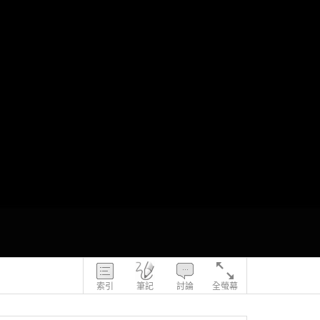
索引
筆記
討論
全螢幕