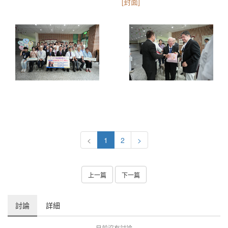
[封面]
<
1
2
>
上一篇
下一篇
討論
詳細
目前沒有討論