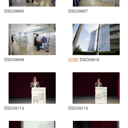
DSC09805
DSC09807
DSC09808
[封面]
DSC09816
DSC09713
DSC09715