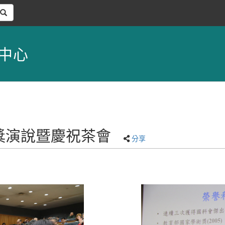
中心
授得獎演說暨慶祝茶會
分享