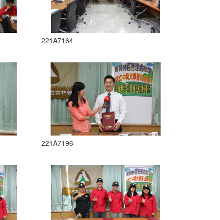
221A7164
221A7196