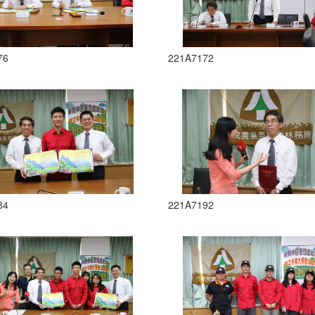
76
221A7172
84
221A7192