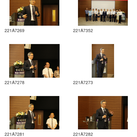
221A7269
221A7352
221A7278
221A7273
221A7281
221A7282