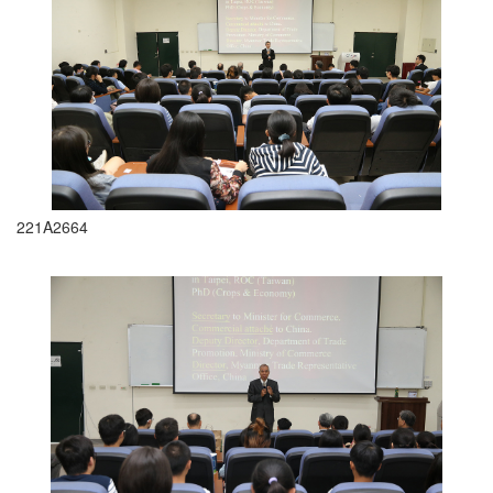
221A2664