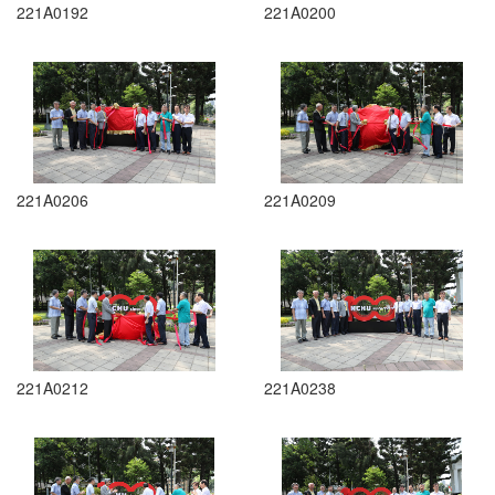
221A0192
221A0200
221A0206
221A0209
221A0212
221A0238